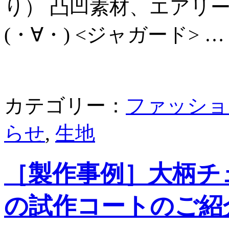
り） 凸凹素材、エアリ
(・∀・) <ジャガード> …
カテゴリー：
ファッショ
らせ
,
生地
［製作事例］大柄チェ
の試作コートのご紹