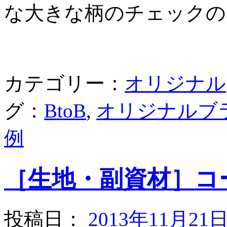
な大きな柄のチェックの
カテゴリー：
オリジナル
グ：
BtoB
,
オリジナルブ
例
［生地・副資材］コ
投稿日：
2013年11月21