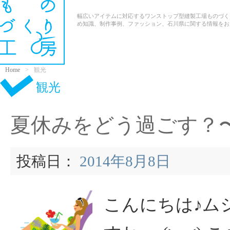
幅広いアイテムに対応するワンストップ型縫製工場ものづく
め知識、制作事例、ファッション、石川県に関する情報をお
工房の特長
生産可能アイテム
型紙パタ
Home
観光
観光
夏休みをどう過ごす？
投稿日：
2014年8月8日
こんにちは♪ム